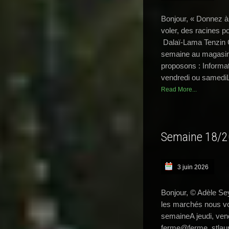
Bonjour, « Donnez à
voler, des racines po
Dalaï-Lama Tenzin 
semaine au magasin
proposons : Informa
vendredi ou samediL
Read More...
Semaine 18/
3 juin 2026
Bonjour, © Adèle Se
les marchés nous vo
semaineA jeudi, ven
ferme@ferme_stlaur