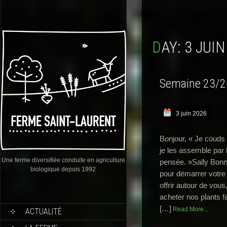
DAY:
3 JUIN
Semaine 23/
3 juin 2026
Bonjour, « Je couds 
je les assemble par le
Une ferme diversifiée conduite en agriculture
pensée. »Sally Bon
biologique depuis 1992
pour démarrer votre 
offrir autour de vou
acheter nos plants fa
[…]
Read More...
ACTUALITÉ