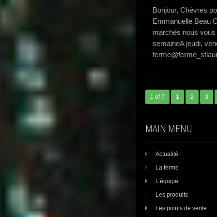
Bonjour, Chèvres po
Emmanuelle Beau Ce
marchés nous vous 
semaineA jeudi, ven
ferme@ferme_stlaur
1 of 7
1
2
3
MAIN MENU
Actualité
La ferme
L’équipe
Les produits
Les points de vente