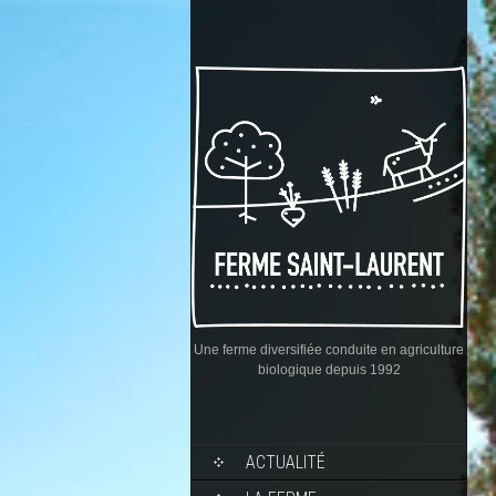
Une ferme diversifiée conduite en agriculture
biologique depuis 1992
ACTUALITÉ