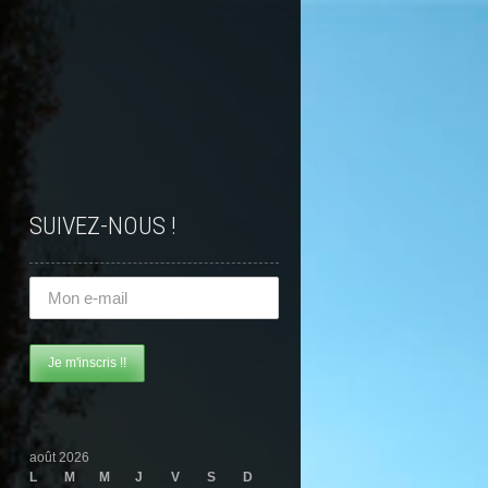
SUIVEZ-NOUS !
août 2026
L
M
M
J
V
S
D