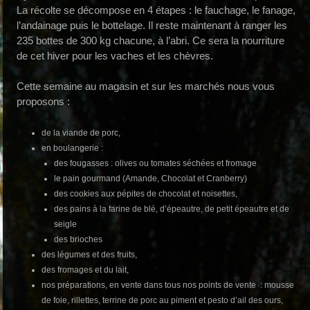
La récolte se décompose en 4 étapes : le fauchage, le fanage,
l’andainage puis le bottelage. Il reste maintenant à ranger les
235 bottes de 300 kg chacune, à l’abri. Ce sera la nourriture
de cet hiver pour les vaches et les chèvres.
Cette semaine au magasin et sur les marchés nous vous
proposons :
de la viande de porc,
en boulangerie :
des fougasses : olives ou tomates séchées et fromage
le pain gourmand (Amande, Chocolat et Cranberry)
des cookies aux pépites de chocolat et noisettes,
des pains à la farine de blé, d’épeautre, de petit épeautre et de
seigle
des brioches
des légumes et des fruits,
des fromages et du lait,
nos préparations, en vente dans tous nos points de vente : mousse
de foie, rillettes, terrine de porc au piment et pesto d’ail des ours,