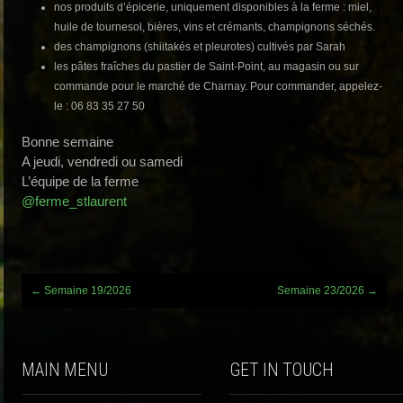
nos produits d’épicerie, uniquement disponibles à la ferme : miel,
huile de tournesol, bières, vins et crémants, champignons séchés.
des champignons (shiitakés et pleurotes) cultivés par Sarah
les pâtes fraîches du pastier de Saint-Point, au magasin ou sur
commande pour le marché de Charnay. Pour commander, appelez-
le : 06 83 35 27 50
Bonne semaine
A jeudi, vendredi ou samedi
L’équipe de la ferme
@ferme_stlaurent
Post
←
Semaine 19/2026
Semaine 23/2026
→
navigation
MAIN MENU
GET IN TOUCH