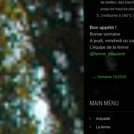
de blettes, des tran
jusqu’en haut du plat
J’enfourne à 180°C 
Bon appéti
Bonne semaine
A jeudi, vendredi ou s
L’équipe de la ferme
@ferme_stlaurent
Post
←
Semaine 15/2026
navigation
MAIN MENU
Actualité
La ferme