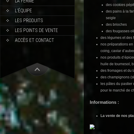
LA FERME
des cookies pépit
L’ÉQUIPE
des pains à la fa
seigle
LES PRODUITS
des brioches
LES POINTS DE VENTE
des fougasses ol
des légumes et des fr
ACCÈS ET CONTACT
nos préparations en 
coing, caviar d’auber
nos produits d’épicer
huile de tournesol, 
des fromages et du la
des champignons (shi
les pâtes du pastie
pour le marché de c
Informations :
La vente de nos pl