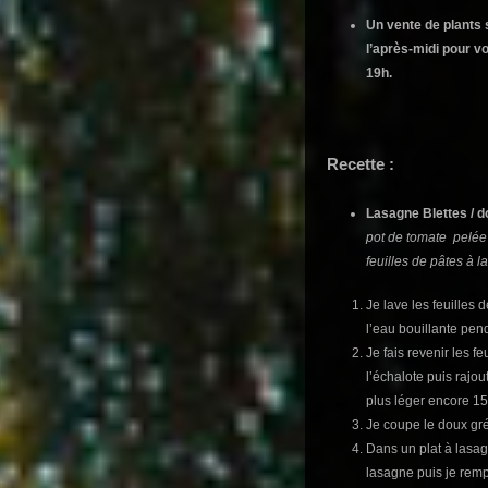
Un vente de plants 
l’après-midi pour vo
19h.
Recette :
Lasagne Blettes / d
pot de tomate pelée 
feuilles de pâtes à 
Je lave les feuilles d
l’eau bouillante pen
Je fais revenir les f
l’échalote puis rajou
plus léger encore 15
Je coupe le doux gr
Dans un plat à lasa
lasagne puis je remp