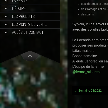
LA FERME
des légumes et des fr
L’ÉQUIPE
des fromages et du la
des pains.
LES PRODUITS
Sylvain, « Les saveurs
LES POINTS DE VENTE
avec des volailles biol
ACCÈS ET CONTACT
La Locanda sera prése
proposer ses produits d
faites maison.
Bonne semaine
A jeudi, vendredi ou s
L’équipe de la ferme
@ferme_stlaurent
Post
←
Semaine 28/2022
navigation