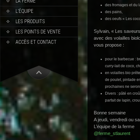
LA FERME
des fromages et du la
L’ÉQUIPE
des pains,
des oeufs « Les coco
LES PRODUITS
Sylvain, « Les saveurs
LES POINTS DE VENTE
avec des volailles biol
ACCÈS ET CONTACT
vous propose :
pour le barbecue : b
curry-lait de coco, c
en volailles bio prête
de poulet, pintade ent
prochaines ne seront
Divers : pâté en croû
parfait de lapin, crou
Bonne semaine
A jeudi, vendredi ou s
L’équipe de la ferme
@ferme_stlaurent