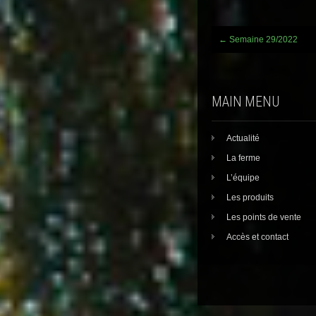
Post
←
Semaine 29/2022
navigation
MAIN MENU
Actualité
La ferme
L’équipe
Les produits
Les points de vente
Accès et contact