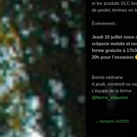
et les produits DLC lo
de poulet, terrines en
Événement :
Jeudi 10 juillet nous
crêperie mobile et n
ferme gratuite à 17h3
20h pour l’occasion
Bonne semaine
A jeudi, vendredi ou s
L’équipe de la ferme
@ferme_stlaurent
Post
←
Semaine 25/2025
navigation