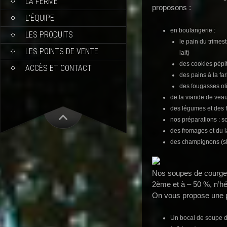
LA FERME
proposons :
L’ÉQUIPE
en boulangerie :
LES PRODUITS
le pain du trimestr
LES POINTS DE VENTE
lait)
des cookies pépi
ACCÈS ET CONTACT
des pains à la fa
des fougasses ol
de la viande de veau
des légumes et des fr
nos préparations : s
des fromages et du la
des champignons (shi
Nos soupes de courget
2ème et à – 50 %, n’hé
On vous propose une pe
Un bocal de soupe de