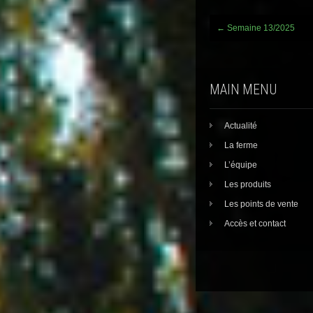
Post
←
Semaine 13/2025
navigation
MAIN MENU
Actualité
La ferme
L’équipe
Les produits
Les points de vente
Accès et contact