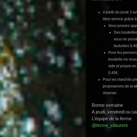
A partir du jeudi 3 av
libre-service grâce à
Vous pouvez appor
Des bouteilles
vous ne possé
facturées 0,40
Pour les personn
bouteille ne vous
vide et propre en
0,40€.
Pour les marchés pr
proposerons de la
v
réserver.
Bonne semaine
A jeudi, vendredi ou s
L’équipe de la ferme
@ferme_stlaurent