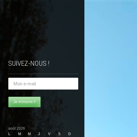
SUIVEZ-NOUS !
août 2026
L
M
M
J
V
S
D