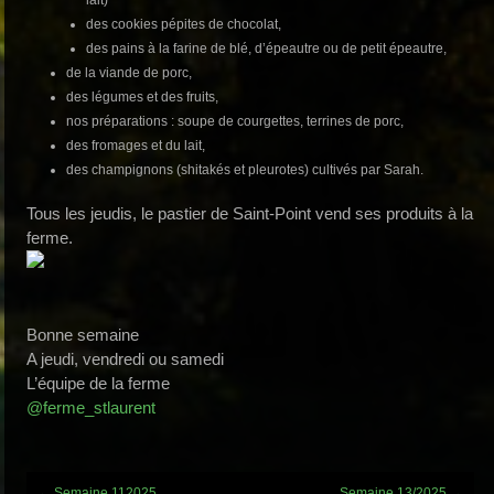
des cookies pépites de chocolat,
des pains à la farine de blé, d’épeautre ou de petit épeautre,
de la viande de porc,
des légumes et des fruits,
nos préparations : soupe de courgettes, terrines de porc,
des fromages et du lait,
des champignons (shitakés et pleurotes) cultivés par Sarah.
Tous les jeudis, le pastier de Saint-Point vend ses produits à la
ferme.
Bonne semaine
A jeudi, vendredi ou samedi
L’équipe de la ferme
@ferme_stlaurent
Post
←
Semaine 112025
Semaine 13/2025
→