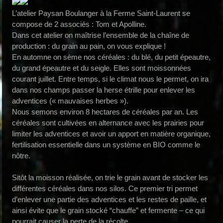
L’atelier Paysan Boulanger à la Ferme Saint-Laurent se
compose de 2 associés : Tom et Apolline.
Dans cet atelier on maîtrise l’ensemble de la chaîne de
production : du grain au pain, on vous explique !
En automne on sème nos céréales : du blé, du petit épeautre,
du grand épeautre et du seigle. Elles sont moissonnées
courant juillet. Entre temps, si le climat nous le permet, on ira
dans nos champs passer la herse étrille pour enlever les
adventices (« mauvaises herbes »).
Nous semons environ 8 hectares de céréales par an. Les
céréales sont cultivées en alternance avec les prairies pour
limiter les adventices et avoir un apport en matière organique,
fertilisation essentielle dans un système en BIO comme le
nôtre.
Sitôt la moisson réalisée, on trie le grain avant de stocker les
différentes céréales dans nos silos. Ce premier tri permet
d’enlever une partie des adventices et les restes de paille, et
ainsi évite que le grain stocké “chauffe” et fermente – ce qui
pourrait causer la perte de la récolte.