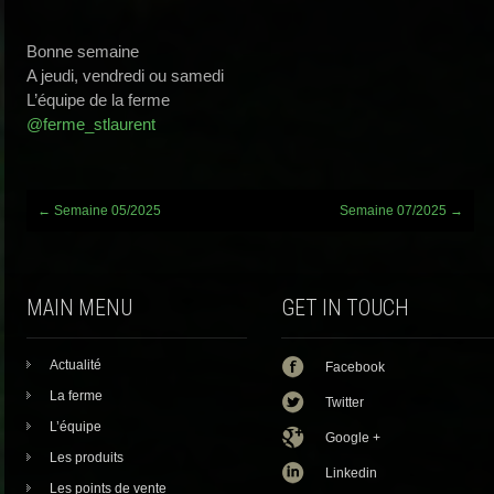
Bonne semaine
A jeudi, vendredi ou samedi
L’équipe de la ferme
@ferme_stlaurent
Post
←
Semaine 05/2025
Semaine 07/2025
→
navigation
MAIN MENU
GET IN TOUCH
Actualité
Facebook
La ferme
Twitter
L’équipe
Google +
Les produits
Linkedin
Les points de vente