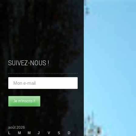
SUIVEZ-NOUS !
août 2026
L
M
M
J
V
S
D