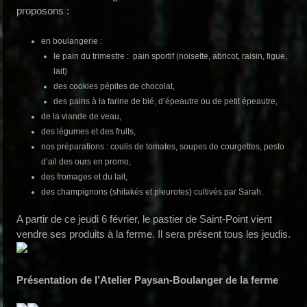
proposons :
en boulangerie :
le pain du trimestre : pain sportif (noisette, abricot, raisin, figue,
lait)
des cookies pépites de chocolat,
des pains à la farine de blé, d’épeautre ou de petit épeautre,
de la viande de veau,
des légumes et des fruits,
nos préparations : coulis de tomates, soupes de courgettes, pesto
d’ail des ours en promo,
des fromages et du lait,
des champignons (shitakés et pleurotes) cultivés par Sarah.
A partir de ce jeudi 6 février, le pastier de Saint-Point vient
vendre ses produits à la ferme. Il sera présent tous les jeudis.
Présentation de l’Atelier Paysan-Boulanger de la ferme