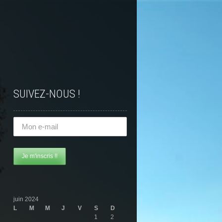
SUIVEZ-NOUS !
juin 2024
L
M
M
J
V
S
D
1
2