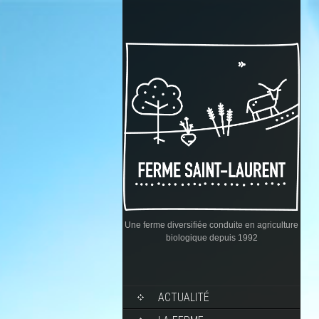
Une ferme diversifiée conduite en agriculture
biologique depuis 1992
ACTUALITÉ