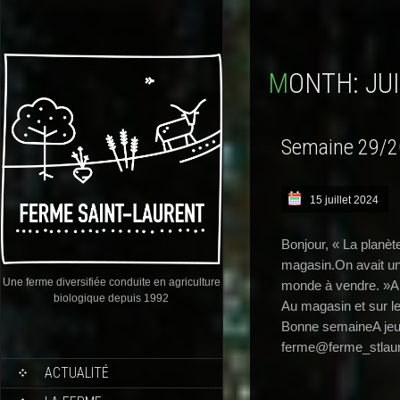
MONTH:
JU
Semaine 29/
15 juillet 2024
Bonjour, « La planète
magasin.On avait un
Une ferme diversifiée conduite en agriculture
monde à vendre. »
biologique depuis 1992
Au magasin et sur l
Bonne semaineA jeud
ferme@ferme_stlaur
ACTUALITÉ