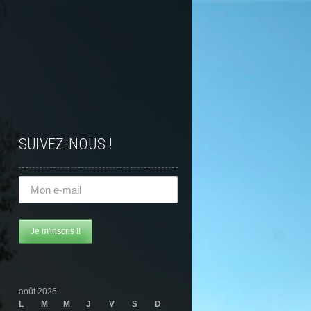
SUIVEZ-NOUS !
août 2026
L
M
M
J
V
S
D