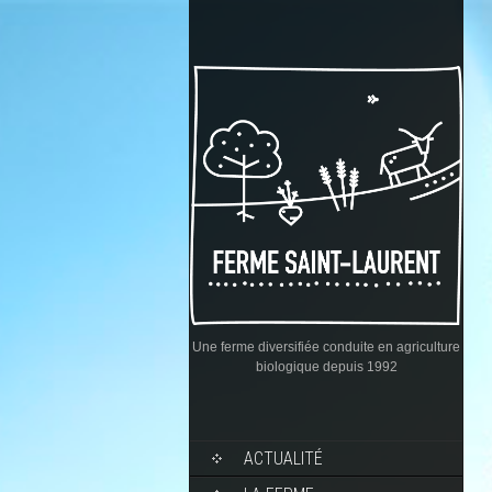
Une ferme diversifiée conduite en agriculture
biologique depuis 1992
ACTUALITÉ