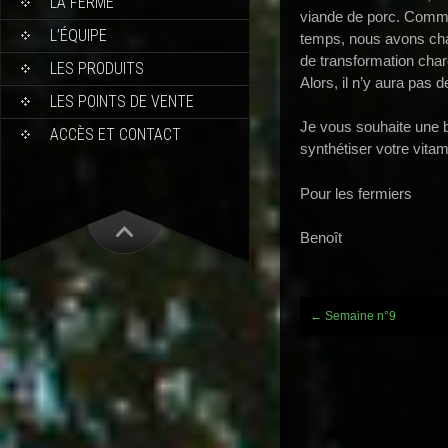
LA FERME
viande de porc. Comme 
L’ÉQUIPE
temps, nous avons chan
de transformation charc
LES PRODUITS
Alors, il n’y aura pas 
LES POINTS DE VENTE
Je vous souhaite une b
ACCÈS ET CONTACT
synthétiser votre vit
Pour les fermiers
Benoît
Post
←
Semaine n°9
navigation