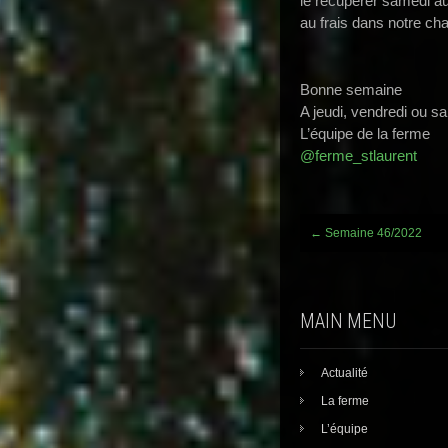
le récuperer samedi au
au frais dans notre ch
Bonne semaine
A jeudi, vendredi ou s
L’équipe de la ferme
@ferme_stlaurent
Post
←
Semaine 46/2022
navigation
MAIN MENU
Actualité
La ferme
L’équipe