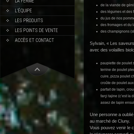
LA FERME
de la viande de géni
L’ÉQUIPE
des légumes et des fr
du jus de nos pomm
LES PRODUITS
des fromages et du la
LES POINTS DE VENTE
des champignons (shi
ACCÈS ET CONTACT
Sylvain, « Les saveurs
avec des volailles biol
paupiette de poulet 
terrine de poulet ple
cuire, pizza poulet 
croûte de poulet aux 
parfait de lapin, crou
farçi tajine (c’est la
assez de lapin ensui
Une personne a oublié 
au marché de Cluny.
Vous pouvez venir le c