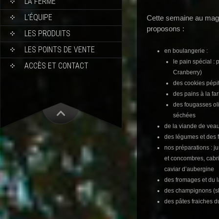
LA FERME
L’ÉQUIPE
Cette semaine au maga
proposons :
LES PRODUITS
LES POINTS DE VENTE
en boulangerie :
le pain spécial 
ACCÈS ET CONTACT
Cranberry)
des cookies pépi
des pains à la fa
des fougasses ol
séchées
de la viande de veau
des légumes et des fr
nos préparations : j
et concombres, cabri 
caviar d’aubergine
des fromages et du la
des champignons (shi
des pâtes fraiches du