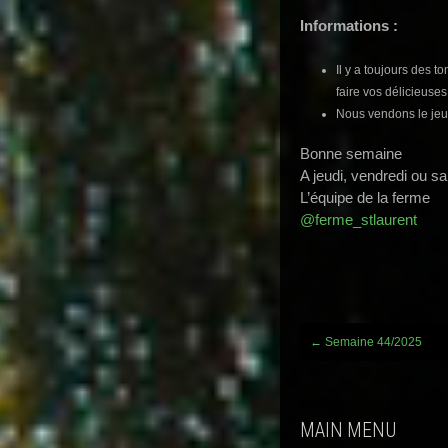
Informations :
Il y a toujours des
faire vos délicieuses
Nous vendons le jeud
Bonne semaine
A jeudi, vendredi ou s
L’équipe de la ferme
@ferme_stlaurent
Post
←
Semaine 44/2025
navigation
MAIN MENU