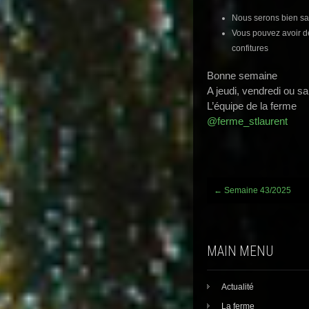
Nous serons bien s
Vous pouvez avoir d
confitures
Bonne semaine
A jeudi, vendredi ou s
L’équipe de la ferme
@ferme_stlaurent
Post
←
Semaine 43/2025
navigation
MAIN MENU
Actualité
La ferme