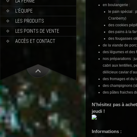
LA FERME
en boulangerie :
L’ÉQUIPE
le pain spécial 
Cranberry)
LES PRODUITS
des cookies pépi
LES POINTS DE VENTE
des pains à la fa
des fougasses ol
ACCÈS ET CONTACT
de la viande de porc
des légumes et des fr
nos préparations : j
cabri aux lentilles, p
délicieux caviar d’au
des fromages et du la
des champignons (shi
des pâtes fraiches du
N’hésitez pas à ache
jeudi !
Informations :