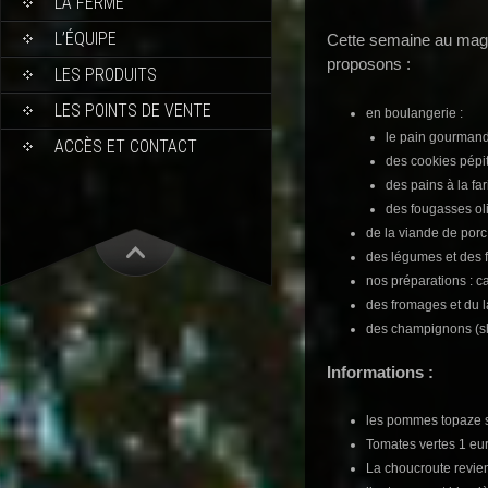
LA FERME
L’ÉQUIPE
Cette semaine au maga
proposons :
LES PRODUITS
LES POINTS DE VENTE
en boulangerie :
le pain gourmand
ACCÈS ET CONTACT
des cookies pépi
des pains à la fa
des fougasses ol
de la viande de porc
des légumes et des fr
nos préparations : ca
des fromages et du la
des champignons (shi
Informations :
les pommes topaze s
Tomates vertes 1 eu
La choucroute revient,