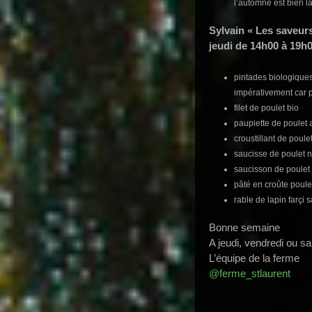
l’automne est bien là
Sylvain « Les saveur
jeudi de 14h00 à 19h0
pintades biologiques
impérativement car p
filet de poulet bio
paupiette de poulet 
croustillant de poulet
saucisse de poulet n
saucisson de poulet 
pâté en croûte poule
rable de lapin farçi 
Bonne semaine
A jeudi, vendredi ou s
L’équipe de la ferme
@ferme_stlaurent