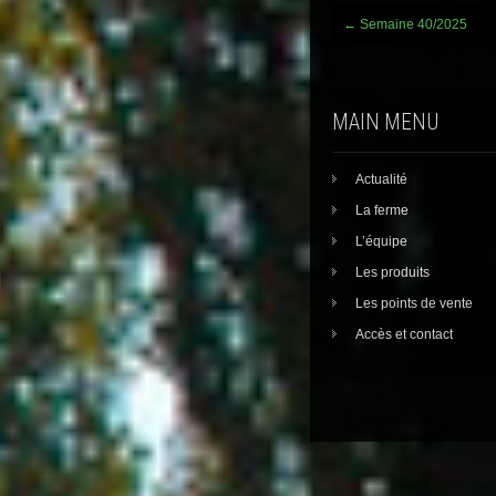
Post
←
Semaine 40/2025
navigation
MAIN MENU
Actualité
La ferme
L’équipe
Les produits
Les points de vente
Accès et contact