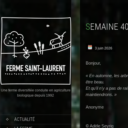
SEMAINE 4
3 juin 2026
Bonjour,
« En automne, les arbr
être beau.
Et qu’il n’y a pas de r
Une ferme diversifiée conduite en agriculture
maintiendrons. »
biologique depuis 1992
Anonyme
ACTUALITÉ
©
Adèle Seyrig