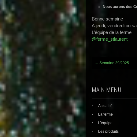
Nous aurons des Co
Bonne semaine
A jeudi, vendredi ou s
L’équipe de la ferme
@ferme_stlaurent
Post
←
Semaine 39/2025
navigation
MAIN MENU
Actualité
La ferme
L’équipe
Les produits