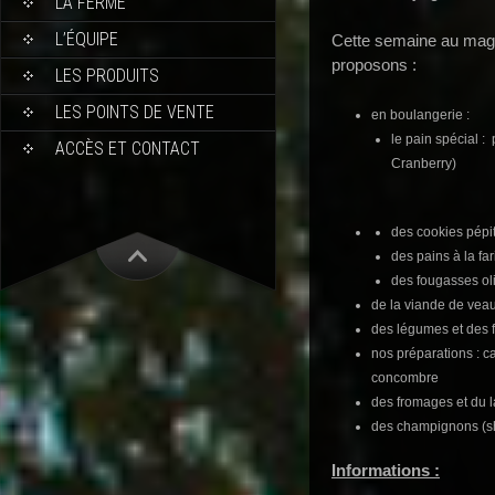
LA FERME
L’ÉQUIPE
Cette semaine au maga
proposons :
LES PRODUITS
LES POINTS DE VENTE
en boulangerie :
le pain spécial 
ACCÈS ET CONTACT
Cranberry)
des cookies pépi
des pains à la fa
des fougasses ol
de la viande de veau
des légumes et des fr
nos préparations : ca
concombre
des fromages et du la
des champignons (shi
Informations :