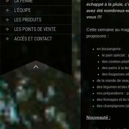
LA FERME
échappé à la pluie, c
L’ÉQUIPE
avez été nombreux-eu
vous !!!
LES PRODUITS
LES POINTS DE VENTE
Cette semaine au maga
proposons :
ACCÈS ET CONTACT
en boulangerie :
le pain spécial : p
des cookies pépi
des pains à la fa
des fougasses ol
de la viande de veau
des légumes et des fr
nos préparations : p
des fromages et du la
des champignons (shi
Nouveauté :