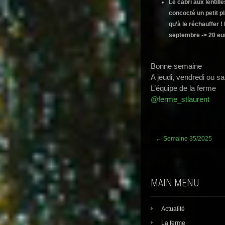
Le cabri aux lentil
concocté un petit pl
qu’à le réchauffer 
septembre -> 20 eur
Bonne semaine
A jeudi, vendredi ou s
L’équipe de la ferme
@ferme_stlaurent
Post
←
Semaine 35/2025
navigation
MAIN MENU
Actualité
La ferme