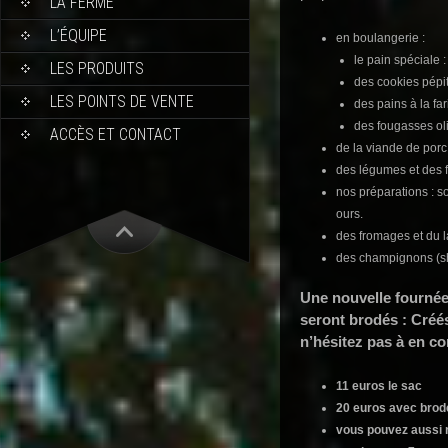
LA FERME
L’ÉQUIPE
en boulangerie :
le pain spéciale : 
LES PRODUITS
des cookies pépi
LES POINTS DE VENTE
des pains à la fa
des fougasses ol
ACCÈS ET CONTACT
de la viande de porc 
des légumes et des fr
nos préparations : s
ours.
des fromages et du la
des champignons (shi
Une nouvelle fournée
seront brodés : Créé
n’hésitez pas à en c
11 euros le sac
20 euros avec brod
vous pouvez aussi 