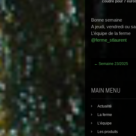
coudre pour 7 euro
Bonne semaine
A jeudi, vendredi ou s
L’équipe de la ferme
@ferme_stlaurent
Post
←
Semaine 23/2025
navigation
MAIN MENU
Actualité
La ferme
L’équipe
Les produits