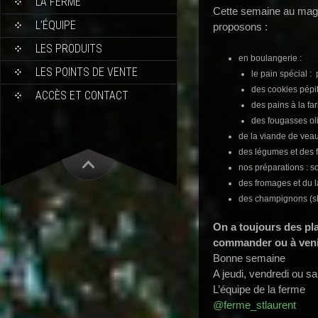
LA FERME
Cette semaine au maga
L’ÉQUIPE
proposons :
LES PRODUITS
en boulangerie :
LES POINTS DE VENTE
le pain spécial : p
des cookies pépi
ACCÈS ET CONTACT
des pains à la fa
des fougasses ol
de la viande de veau
des légumes et des fr
nos préparations : s
des fromages et du la
des champignons (shi
On a toujours des pla
commander ou à veni
Bonne semaine
A jeudi, vendredi ou s
L’équipe de la ferme
@ferme_stlaurent