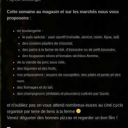
Cette semaine au magasin et sur les marchés nous vous
proposons
:
en boulangerie :
le pain spécial : pain sportif (noisette, abricot, raisin, figue, lait)
des cookies pépites de chocolat,
des pains à la farine de blé, d’épeautre ou de petit épeautre,
des fougasses olives et tomates séchées /tomme,
de la viande de porc sous vide,
des légumes et des fruits,
nos préparations : soupes de courgettes, des pâtés et pesto ail des
ours.
des fromages et du lait,
des champignons (shitakés et pleurotes) cultivés par Sarah.
et n’oubliez pas on vous attend nombreux-euses au ciné cyclo
organisé par terre de liens à la ferme
Venez déguster des bonnes pizzas et regarder un bon film !