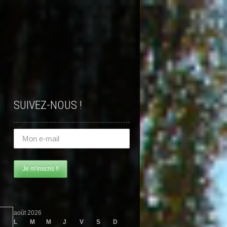
SUIVEZ-NOUS !
août 2026
L
M
M
J
V
S
D