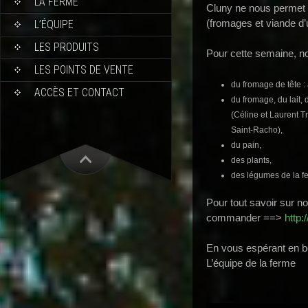
LA FERME
Cluny ne nous permet p
(fromages et viande d’u
L’ÉQUIPE
LES PRODUITS
Pour cette semaine, n
LES POINTS DE VENTE
du fromage de tête :
ACCÈS ET CONTACT
du fromage, du lait, 
(Céline et Laurent Tr
Saint-Racho),
du pain,
des plants,
des légumes de la fe
Pour tout savoir sur n
commander ==>
http:
En vous espérant en b
L’équipe de la ferme