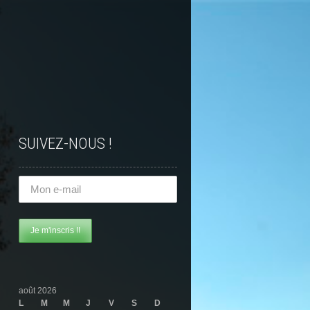
SUIVEZ-NOUS !
août 2026
L
M
M
J
V
S
D