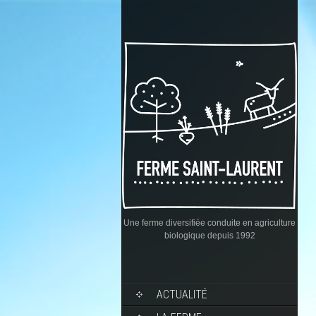
Une ferme diversifiée conduite en agriculture
biologique depuis 1992
ACTUALITÉ