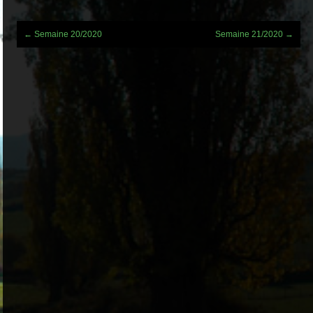
Post
←
Semaine 20/2020
Semaine 21/2020
→
navigation