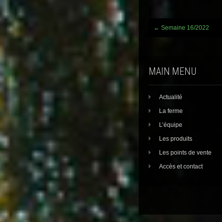
Post
←
Semaine 16/2022
navigation
MAIN MENU
Actualité
La ferme
L’équipe
Les produits
Les points de vente
Accès et contact