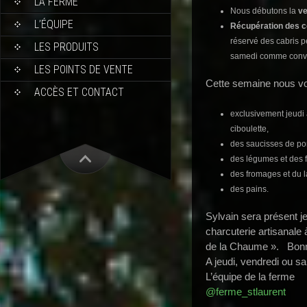
LA FERME
Nous débutons la
ve
L’ÉQUIPE
Récupération des 
réservé des cabris p
LES PRODUITS
samedi comme conv
LES POINTS DE VENTE
Cette semaine nous v
ACCÈS ET CONTACT
exclusivement jeudi 
ciboulette,
des saucisses de po
des légumes et des fr
des fromages et du la
des pains.
Sylvain sera présent j
charcuterie artisanale 
de la Chaume ». Bon
A jeudi, vendredi ou s
L’équipe de la ferme
@ferme_stlaurent