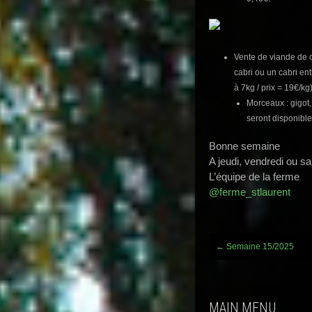
Vente de viande de c
cabri ou un cabri ent
à 7kg / prix = 19€/kg
Morceaux : gigot,
seront disponibl
Bonne semaine
A jeudi, vendredi ou s
L’équipe de la ferme
@ferme_stlaurent
Post
←
Semaine 15/2025
navigation
MAIN MENU