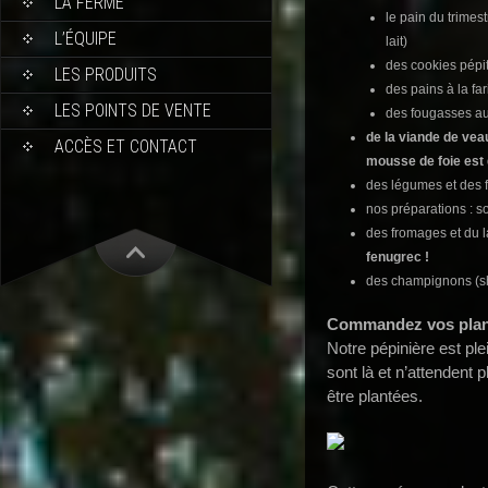
LA FERME
le pain du trimestr
L’ÉQUIPE
lait)
des cookies pépi
LES PRODUITS
des pains à la fa
LES POINTS DE VENTE
des fougasses au
de la viande de vea
ACCÈS ET CONTACT
mousse de foie est 
des légumes et des fr
nos préparations : s
des fromages et du l
fenugrec !
des champignons (shi
Commandez vos plan
Notre pépinière est pl
sont là et n’attendent
être plantées.