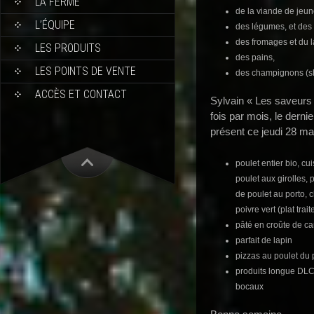
LA FERME
de la viande de jeun
L’ÉQUIPE
des légumes, et des f
des fromages et du la
LES PRODUITS
des pains,
LES POINTS DE VENTE
des champignons (shi
ACCÈS ET CONTACT
Sylvain « Les saveurs
fois par mois, le derni
présent ce jeudi 28 ma
poulet entier bio, cuis
poulet aux girolles, 
de poulet au porto, c
poivre vert (plat trai
pâté en croûte de c
parfait de lapin
pizzas au poulet du 
produits longue DLC,
bocaux