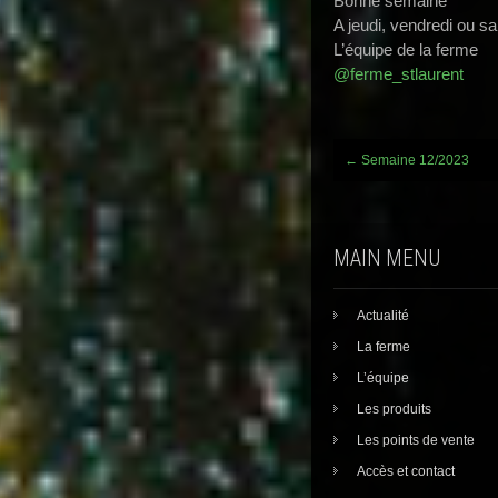
Bonne semaine
A jeudi, vendredi ou s
L’équipe de la ferme
@ferme_stlaurent
Post
←
Semaine 12/2023
navigation
MAIN MENU
Actualité
La ferme
L’équipe
Les produits
Les points de vente
Accès et contact