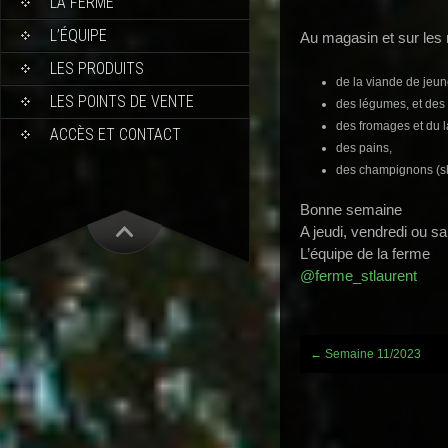
LA FERME
L’ÉQUIPE
Au magasin et sur les
LES PRODUITS
de la viande de jeun
LES POINTS DE VENTE
des légumes, et des f
des fromages et du la
ACCÈS ET CONTACT
des pains,
des champignons (shi
Bonne semaine
A jeudi, vendredi ou s
L’équipe de la ferme
@ferme_stlaurent
Post
←
Semaine 11/2023
navigation