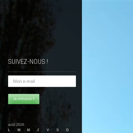
SUIVEZ-NOUS !
août 2026
L
M
M
J
V
S
D