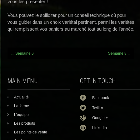
vous les présenter !
Vous pouvez le solliciter pour un conseil technique où pour
vous guider dans un choix variétal pertinent, parmi les variétés
qui remplissent vos paniers au marché tout au long de l’année.
Post
←
Semaine 6
Semaine 8
→
navigation
MAIN MENU
GET IN TOUCH
Actualité
Facebook
La ferme
Twitter
L’équipe
Google +
Les produits
Linkedin
Les points de vente