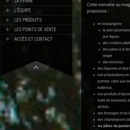
LA FERME
Cette semaine au maga
L’ÉQUIPE
proposons :
LES PRODUITS
en boulangerie :
LES POINTS DE VENTE
le pain gourmand
aux figues
ACCÈS ET CONTACT
des cookies pépit
des pains à la fa
seigle
des brioches
des légumes et des fr
nos préparations en 
pomme, cabri aux lent
butternut.
nos produits d’épicer
huile de tournesol, 
séchés.
des fromages et du la
des champignons (shi
l
es pâtes du pastie