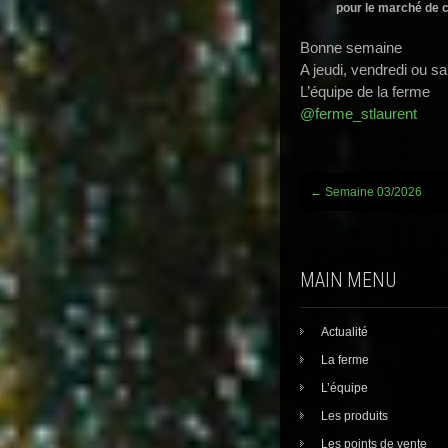
pour le marché de 
Bonne semaine
A jeudi, vendredi ou s
L’équipe de la ferme
@ferme_stlaurent
Post
←
Semaine 03/2026
navigation
MAIN MENU
Actualité
La ferme
L’équipe
Les produits
Les points de vente