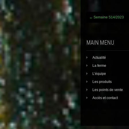
Post
←
Semaine S14/2023
navigation
MAIN MENU
Actualité
La ferme
L’équipe
Les produits
Les points de vente
Accès et contact