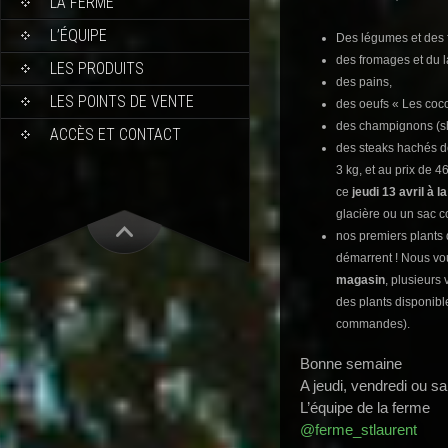
LA FERME
L’ÉQUIPE
Des légumes et des f
des fromages et du la
LES PRODUITS
des pains,
LES POINTS DE VENTE
des oeufs « Les coco
des champignons (shi
ACCÈS ET CONTACT
des steaks hachés d
3 kg, et au prix de 4
ce
jeudi 13 avril à l
glacière ou un sac co
nos premiers plants d
démarrent ! Nous vo
magasin
, plusieurs
des plants disponib
commandes).
Bonne semaine
A jeudi, vendredi ou s
L’équipe de la ferme
@ferme_stlaurent