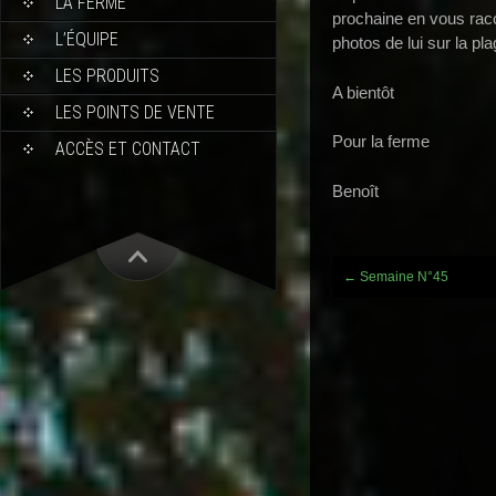
LA FERME
prochaine en vous rac
L’ÉQUIPE
photos de lui sur la pla
LES PRODUITS
A bientôt
LES POINTS DE VENTE
Pour la ferme
ACCÈS ET CONTACT
Benoît
Post
←
Semaine N°45
navigation