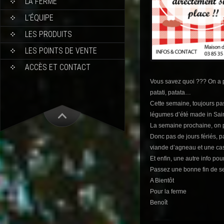
LA FERME
L’ÉQUIPE
LES PRODUITS
LES POINTS DE VENTE
ACCÈS ET CONTACT
Vous savez quoi ??? On a pre
patati, patata…
Cette semaine, toujours pa
légumes d’été made in Sain
La semaine prochaine, on 
Donc pas de jours fériés, 
viande d’agneau et une c
Et enfin, une autre info p
Passez une bonne fin de 
A Bientôt
Pour la ferme
Benoît