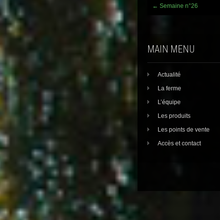
Post
←
Semaine n°26
navigation
MAIN MENU
Actualité
La ferme
L’équipe
Les produits
Les points de vente
Accès et contact