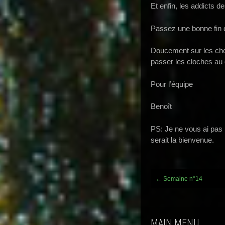
Et enfin, les addicts d
Passez une bonne fin
Doucement sur les cho
passer les cloches au
Pour l’équipe
Benoît
PS: Je ne vous ai pas 
serait la bienvenue.
Post
←
Semaine n°14
navigation
MAIN MENU