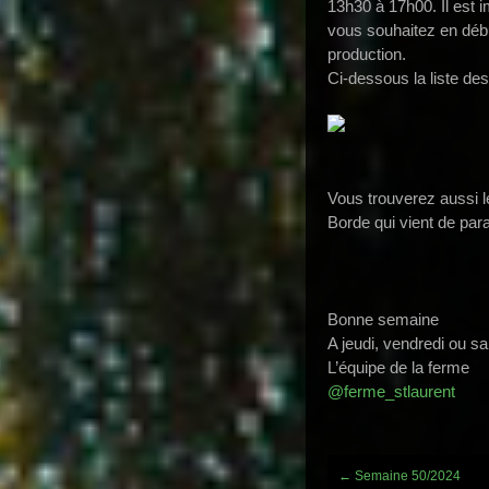
13h30 à 17h00. Il est i
vous souhaitez en débu
production.
Ci-dessous la liste des
Vous trouverez aussi l
Borde qui vient de par
Bonne semaine
A jeudi, vendredi ou s
L’équipe de la ferme
@ferme_stlaurent
Post
←
Semaine 50/2024