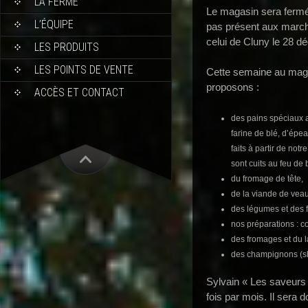
LA FERME
Le magasin sera fermé
L’ÉQUIPE
pas présent aux marc
celui de Cluny le 28 
LES PRODUITS
LES POINTS DE VENTE
Cette semaine au maga
proposons :
ACCÈS ET CONTACT
des pains spéciaux a
farine de blé, d’épe
faits à partir de notr
sont cuits au feu de 
du fromage de tête,
de la viande de veau
des légumes et des fr
nos préparations : 
des fromages et du la
des champignons (shi
Sylvain « Les saveurs
fois par mois. Il sera