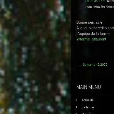
06 83 35 27 50
ou pa
nous vous les donn
Bonne semaine
A jeudi, vendredi ou s
L’équipe de la ferme
@ferme_stlaurent
Post
←
Semaine 46/2025
navigation
MAIN MENU
Actualité
La ferme