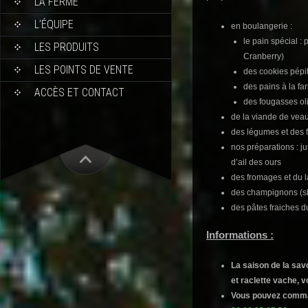
LA FERME
L’ÉQUIPE
en boulangerie :
le pain spécial 
LES PRODUITS
Cranberry)
LES POINTS DE VENTE
des cookies pépi
des pains à la fa
ACCÈS ET CONTACT
des fougasses ol
de la viande de veau
des légumes et des fr
nos préparations : ju
d’ail des ours
des fromages et du la
des champignons (shi
des pâtes fraiches du
Informations :
La saison de la sav
et raclette vache, v
Vous pouvez comman