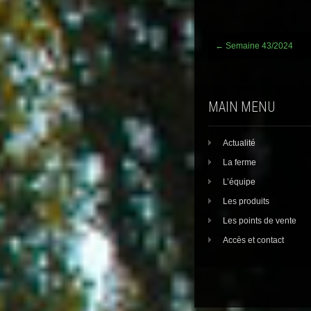
Post
←
Semaine 43/2024
navigation
MAIN MENU
Actualité
La ferme
L’équipe
Les produits
Les points de vente
Accès et contact