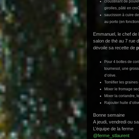
croustillant de poule
girolles, pâté en cro
saucisson à cuire de
au porto (en fonctio
Emmanuel, le chef de l
salon de thé au 7 rue
dévoile sa recette de
p
Pour 4 bottes de cor
tournesol, une gross
d’olive.
Torréfier les graines
Mixer le fromage se
Mixer la coriandre, 
Rajouter huile d’oliv
Bonne semaine
A jeudi, vendredi ou s
L’équipe de la ferme
@ferme_stlaurent