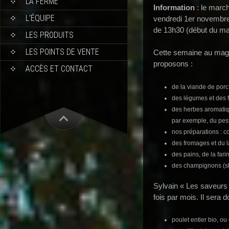
LA FERME
Information
: le marc
L’ÉQUIPE
vendredi 1er novembre 
de 13h30 (début du ma
LES PRODUITS
LES POINTS DE VENTE
Cette semaine au maga
proposons :
ACCÈS ET CONTACT
de la viande de porc
des légumes et des fr
des herbes aromatiqu
par exemple, du pest
nos préparations : c
des fromages et du la
des pains, de la fari
des champignons (shi
Sylvain « Les saveurs
fois par mois. Il sera 
poulet entier bio, ou 