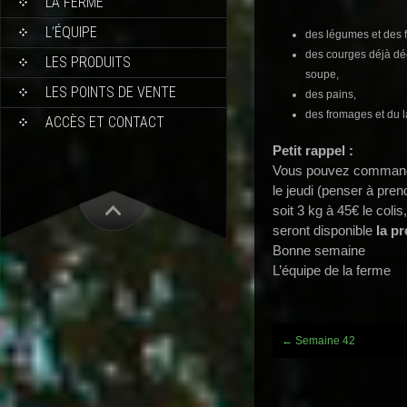
LA FERME
L’ÉQUIPE
des légumes et des f
des courges déjà dé
LES PRODUITS
soupe,
LES POINTS DE VENTE
des pains,
des fromages et du l
ACCÈS ET CONTACT
Petit rappel :
Vous pouvez commande
le jeudi (penser à pren
soit 3 kg à 45€ le coli
seront disponible
la pr
Bonne semaine
L’équipe de la ferme
Post
←
Semaine 42
navigation