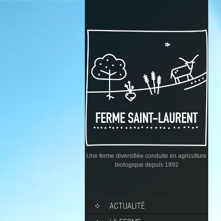
Une ferme diversifiée conduite en agriculture
biologique depuis 1992
ACTUALITÉ