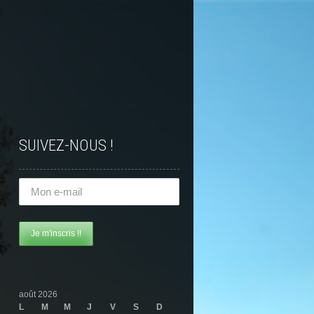
SUIVEZ-NOUS !
août 2026
L
M
M
J
V
S
D