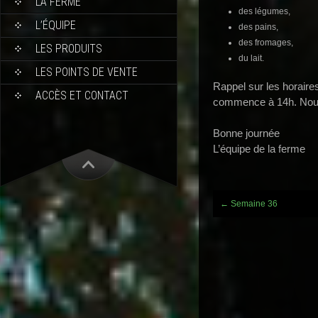
LA FERME
des légumes,
L’ÉQUIPE
des pains,
des fromages,
LES PRODUITS
du lait.
LES POINTS DE VENTE
Rappel sur les horair
ACCÈS ET CONTACT
commence à 14h. Nous 
Bonne journée
L’équipe de la ferme
Post
←
Semaine 36
navigation