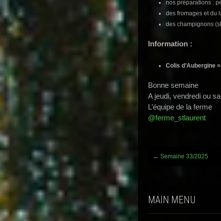
nos préparations : p
des fromages et du la
des champignons (shi
Information :
Colis d’Aubergin
Bonne semaine
A jeudi, vendredi ou s
L’équipe de la ferme
@ferme_stlaurent
Post
←
Semaine 33/2025
navigation
MAIN MENU