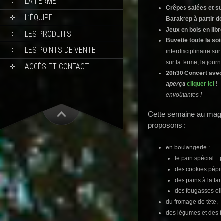
LA FERME
Crêpes salées et su
L’ÉQUIPE
Barakrep à partir d
Jeux en bois en lib
LES PRODUITS
Buvette toute la so
LES POINTS DE VENTE
interdisciplinaire sur
sur la ferme, la jour
ACCÈS ET CONTACT
20h30 Concert avec 
aperçu
cliquer ici
!
envoûtantes !
Cette semaine au maga
proposons :
en boulangerie :
le pain spécial : p
des cookies pépi
des pains à la fa
des fougasses ol
du fromage de tête,
des légumes et des fr