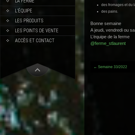
LA FERME
des fromages et du la
L’ÉQUIPE
des pains.
LES PRODUITS
Bonne semaine
A jeudi, vendredi ou s
LES POINTS DE VENTE
L’équipe de la ferme
ACCÈS ET CONTACT
@ferme_stlaurent
Post
←
Semaine 33/2022
navigation