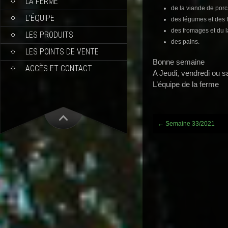
LA FERME
de la viande de porc
L’ÉQUIPE
des légumes et des fr
des fromages et du la
LES PRODUITS
des pains.
LES POINTS DE VENTE
Bonne semaine
ACCÈS ET CONTACT
A Jeudi, vendredi ou 
L’équipe de la ferme
Post
←
Semaine 33/2021
navigation