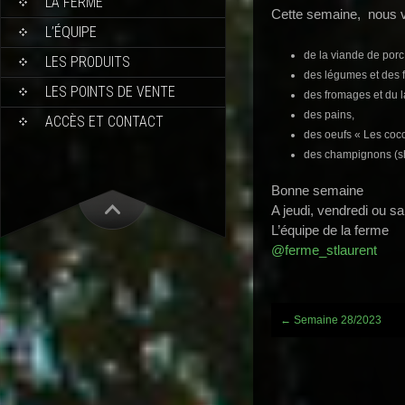
LA FERME
Cette semaine, nous 
L’ÉQUIPE
de la viande de porc
LES PRODUITS
des légumes et des fr
LES POINTS DE VENTE
des fromages et du la
des pains,
ACCÈS ET CONTACT
des oeufs « Les coco
des champignons (shi
Bonne semaine
A jeudi, vendredi ou s
L’équipe de la ferme
@ferme_stlaurent
Post
←
Semaine 28/2023
navigation