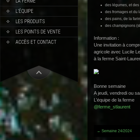
LA FERME
des légumes, et des f
L’ÉQUIPE
des fromages et du la
des pains, de la fari
LES PRODUITS
des champignons (shi
LES POINTS DE VENTE
Information :
ACCÈS ET CONTACT
Une invitation à compr
agricole avec Lucile Lec
à la ferme Saint-Laure
Bonne semaine
A jeudi, vendredi ou s
L’équipe de la ferme
@ferme_stlaurent
Post
←
Semaine 24/2024
navigation