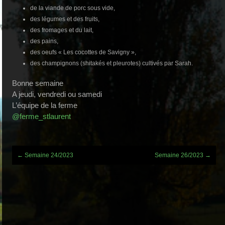
de la viande de porc sous vide,
des légumes et des fruits,
des fromages et du lait,
des pains,
des oeufs « Les cocottes de Savigny »,
des champignons (shitakés et pleurotes) cultivés par Sarah.
Bonne semaine
A jeudi, vendredi ou samedi
L’équipe de la ferme
@ferme_stlaurent
Post
←
Semaine 24/2023
Semaine 26/2023
→
navigation