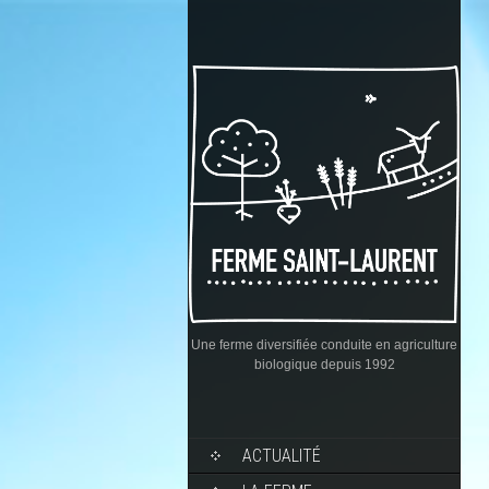
Une ferme diversifiée conduite en agriculture
biologique depuis 1992
ACTUALITÉ