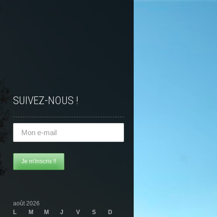
SUIVEZ-NOUS !
août 2026
L
M
M
J
V
S
D