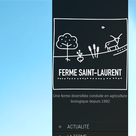
Une ferme diversifiée conduite en agriculture
biologique depuis 1992
ACTUALITÉ