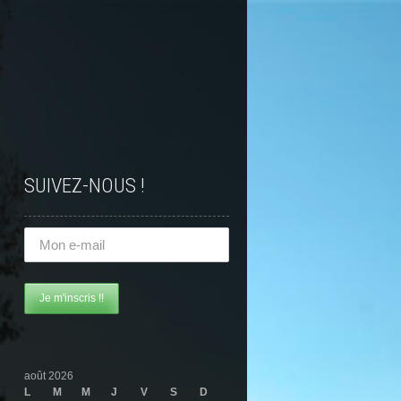
SUIVEZ-NOUS !
août 2026
L
M
M
J
V
S
D