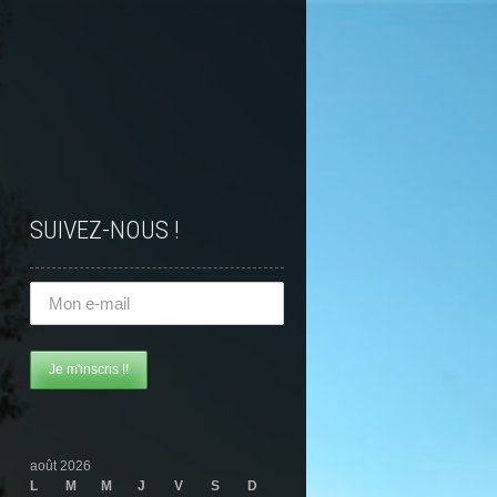
SUIVEZ-NOUS !
août 2026
L
M
M
J
V
S
D