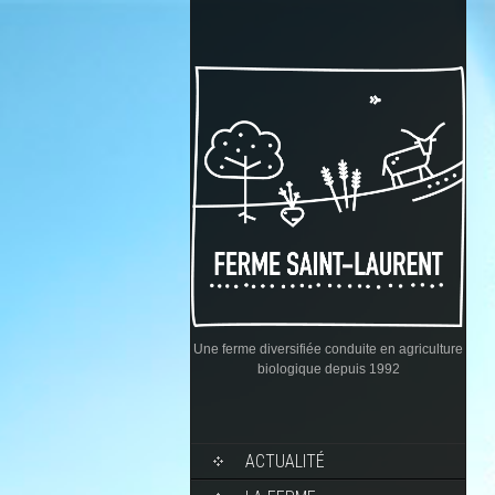
Une ferme diversifiée conduite en agriculture
biologique depuis 1992
ACTUALITÉ