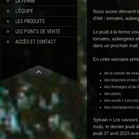
LA FERME
L’ÉQUIPE
Nous avons démarré la
d’été : tomates, auber
LES PRODUITS
LES POINTS DE VENTE
Le jeudi à la ferme vo
tomates, aubergines e
ACCÈS ET CONTACT
dans un prochain mail 
En cette semaine prin
de la viande de veau
des légumes et des fr
des fromages et du la
des pains,
des oeufs « Les coco
des champignons (shi
Sylvain « Les saveurs 
mois, le dernier jeudi
jeudi 27 avril 2023 ave