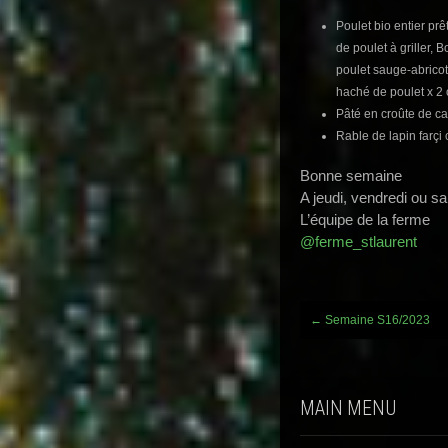
Poulet bio entier prê
de poulet à griller, 
poulet sauge-abricot,
haché de poulet x 2 
Pâté en croûte de ca
Rable de lapin farçi 
Bonne semaine
A jeudi, vendredi ou s
L’équipe de la ferme
@ferme_stlaurent
Post
←
Semaine S16/2023
navigation
MAIN MENU