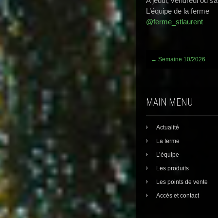
A jeudi, vendredi ou s
L’équipe de la ferme
@ferme_stlaurent
Post
←
Semaine 10/2026
navigation
MAIN MENU
Actualité
La ferme
L’équipe
Les produits
Les points de vente
Accès et contact