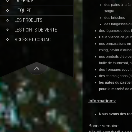
LA FERME
des pains à la fa
L’ÉQUIPE
seigle
des brioches
LES PRODUITS
des fougasses ol
LES POINTS DE VENTE
des légumes et des fr
De la viande de jeu
ACCÈS ET CONTACT
nos préparations en 
coing, caviar d’auber
nos produits d’épicer
huile de tournesol, 
des fromages et du la
des champignons (shi
l
es pâtes du pastie
pour le marché de 
Informations:
Nous avons des radis
Bonne semaine